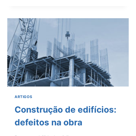
REQUERIDA
NO
CURSO
DO
PROCESSO
–
PRESSUPOSTOS
E
REQUISITOS
ARTIGOS
Construção de edifícios:
defeitos na obra