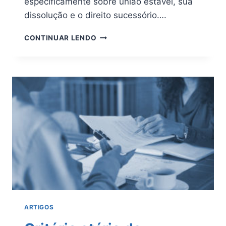
especificamente sobre união estável, sua
dissolução e o direito sucessório….
A
CONTINUAR LENDO
SUCESSÃO
NA
UNIÃO
ESTÁVEL
FACE
AO
NOVO
CÓDIGO
CIVIL
ARTIGOS