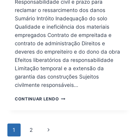
Responsabilidade civil e prazo para
reclamar o ressarcimento dos danos
Sumário Intróito Inadequação do solo
Qualidade e ineficiência dos materiais
empregados Contrato de empreitada e
contrato de administração Direitos e
deveres do empreiteiro e do dono da obra
Efeitos liberatórios da responsabilidade
Limitação temporal e a extensão da
garantia das construções Sujeitos
civilmente responsáveis…
CONSTRUÇÃO
CONTINUAR LENDO
DE
EDIFÍCIOS:
DEFEITOS
NA
Page
Next
1
2
OBRA