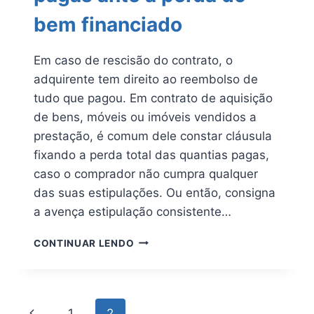
bem financiado
Em caso de rescisão do contrato, o
adquirente tem direito ao reembolso de
tudo que pagou. Em contrato de aquisição
de bens, móveis ou imóveis vendidos a
prestação, é comum dele constar cláusula
fixando a perda total das quantias pagas,
caso o comprador não cumpra qualquer
das suas estipulações. Ou então, consigna
a avença estipulação consistente…
DEVOLUÇÃO
CONTINUAR LENDO
DE
QUANTIAS
PAGAS
ANTE
Page
Previous
1
2
A