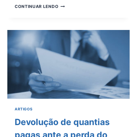
DOLO
CONTINUAR LENDO
E
CULPA
EM
CRIMES
DE
TRÂNSITO
E
SUAS
CONSEQUÊNCIAS
ARTIGOS
Devolução de quantias
pagas ante a perda do